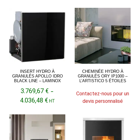
prix :
prix :
4.439,26 €
5.212,13 €
à
à
4.586,43 €
5.488,40 €
INSERT HYDRO À
CHEMINÉE HYDRO À
GRANULÉS APOLLO IDRO
GRANULÉS ORY IP1000 –
BLACK LINE – LAMINOX
L’ARTISTICO 5 ÉTOILES
3.769,67
€
–
Contactez-nous pour un
Plage
4.036,48
€
devis personnalisé
HT
de
prix :
3.769,67 €
à
4.036,48 €