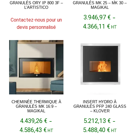
GRANULÉS ORY IP 800 3F –
GRANULÉS MK 25 – MK 30 –
L’ARTISTICO
MAGIKAL
3.946,97
€
–
Contactez-nous pour un
Plage
4.366,11
€
devis personnalisé
HT
de
prix :
3.946,97 €
à
4.366,11 €
CHEMINÉE THERMIQUE À
INSERT HYDRO À
GRANULÉS MK 16:9 –
GRANULÉS PFP 240 GLASS
MAGIKAL
– KLOVER
4.439,26
€
5.212,13
€
–
–
Plage
Plage
4.586,43
€
5.488,40
€
HT
HT
de
de