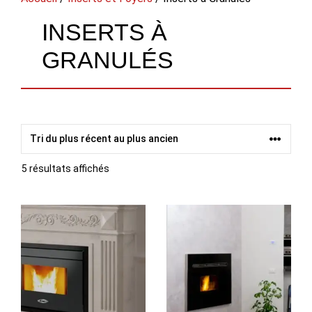
INSERTS À
GRANULÉS
Trié
5 résultats affichés
du
plus
récent
au
plus
ancien