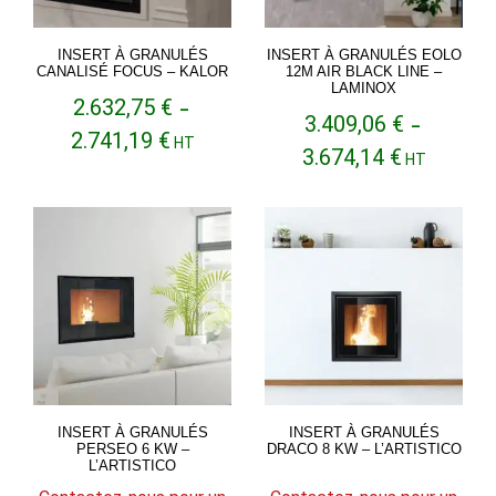
INSERT À GRANULÉS
INSERT À GRANULÉS EOLO
CANALISÉ FOCUS – KALOR
12M AIR BLACK LINE –
LAMINOX
2.632,75
€
–
3.409,06
€
–
Plage
2.741,19
€
HT
Plage
3.674,14
€
de
HT
de
prix :
prix :
2.632,75 €
3.409,06 €
à
à
2.741,19 €
3.674,14 €
INSERT À GRANULÉS
INSERT À GRANULÉS
PERSEO 6 KW –
DRACO 8 KW – L’ARTISTICO
L’ARTISTICO