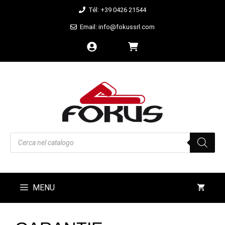
Aller
Tél: +39 0426 21544
au
Email: info@fokussrl.com
contenu
Recherche
de
produits
MENU