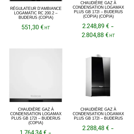
CHAUDIÈRE GAZ À
CONDENSATION LOGAMAX
RÉGULATEUR D’AMBIANCE
PLUS GB 172I – BUDERUS
LOGAMATIC RC 200.2 –
(COPIA) (COPIA)
BUDERUS (COPIA)
2.248,89
€
551,30
€
–
HT
Plage
2.804,88
€
HT
de
prix :
2.248,89 €
à
2.804,88 €
CHAUDIÈRE GAZ À
CHAUDIÈRE GAZ À
CONDENSATION LOGAMAX
CONDENSATION LOGAMAX
PLUS GB 172I – BUDERUS
PLUS GB 172I – BUDERUS
(COPIA)
2.288,48
€
–
1.764,34
€
–