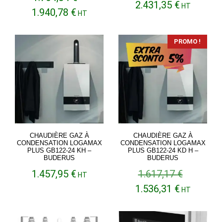
Plage
2.431,35
€
HT
Plage
1.940,78
€
de
HT
de
prix :
prix :
2.288,48 €
1.764,34 €
PROMO !
à
à
2.431,35 €
1.940,78 €
CHAUDIÈRE GAZ À
CHAUDIÈRE GAZ À
CONDENSATION LOGAMAX
CONDENSATION LOGAMAX
PLUS GB122-24 KH –
PLUS GB122-24 KD H –
BUDERUS
BUDERUS
Le
1.457,95
€
1.617,17
€
HT
prix
Le
1.536,31
€
HT
initial
prix
était :
actuel
1.617,17 €
est :