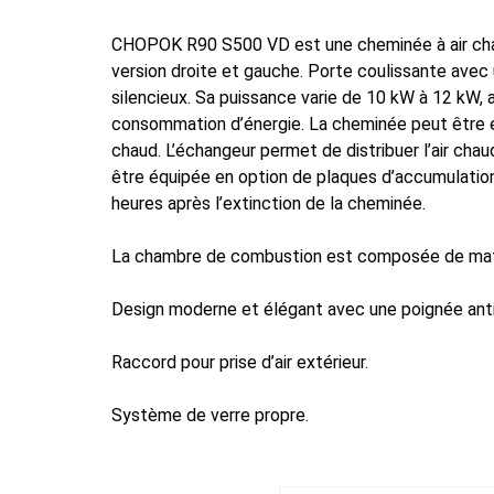
de
prix :
CHOPOK R90 S500 VD est une cheminée à air chau
3.479,63 €
version droite et gauche. Porte coulissante ave
à
silencieux. Sa puissance varie de 10 kW à 12 kW,
4.142,34 €
consommation d’énergie. La cheminée peut être é
chaud. L’échangeur permet de distribuer l’air cha
être équipée en option de plaques d’accumulation 
heures après l’extinction de la cheminée.
La chambre de combustion est composée de matéri
Design moderne et élégant avec une poignée anti
Raccord pour prise d’air extérieur.
Système de verre propre.