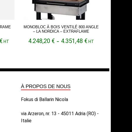
FRAME
MONOBLOC À BOIS VENTILÉ 800 ANGLE
– LA NORDICA – EXTRAFLAME
Plage
Plage
€
4.248,20
€
4.351,48
€
HT
–
HT
de
de
prix :
prix :
4.299,84 €
4.248,20 €
à
à
4.819,67 €
4.351,48 €
À PROPOS DE NOUS
Fokus di Ballarin Nicola
via Arzeron, nr. 13 - 45011 Adria (RO) -
Italie