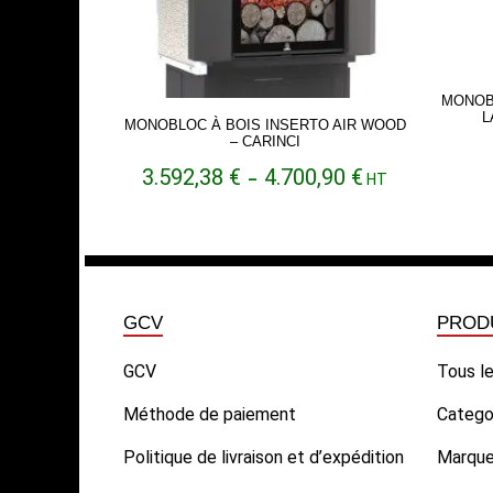
MONOBL
L
MONOBLOC À BOIS INSERTO AIR WOOD
– CARINCI
Plage
3.592,38
€
4.700,90
€
–
HT
de
prix :
3.592,38 €
à
4.700,90 €
GCV
PROD
GCV
Tous le
Méthode de paiement
Catego
Politique de livraison et d’expédition
Marqu