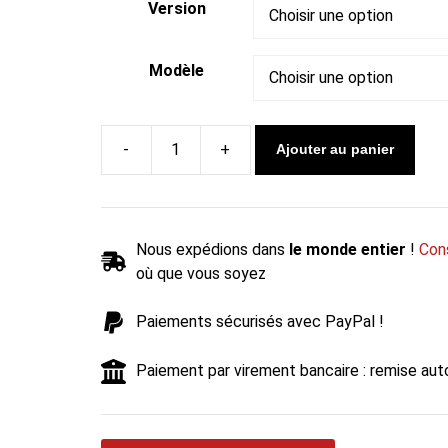
Version
Modèle
Ajouter au panier
quantité
de
Monobloc
à
Nous expédions dans
le monde entier
!
Cons
bois
où que vous soyez
deux
faces
Paiements sécurisés avec PayPal !
CHOPOK
R90
Paiement par virement bancaire : remise au
S
500
Convection
Naturelle