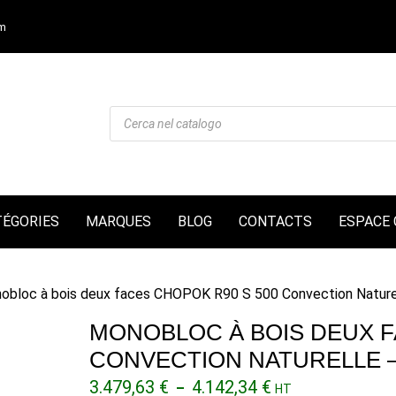
om
Recherche
de
produits
TÉGORIES
MARQUES
BLOG
CONTACTS
ESPACE 
obloc à bois deux faces CHOPOK R90 S 500 Convection Nature
MONOBLOC À BOIS DEUX F
CONVECTION NATURELLE 
Plage
3.479,63
€
4.142,34
€
–
HT