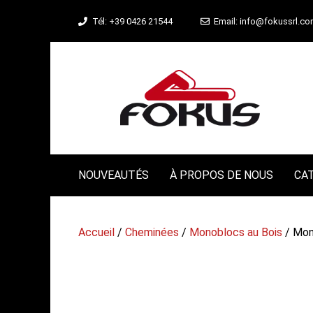
Aller
Tél: +39 0426 21544
Email: info@fokussrl.c
au
contenu
NOUVEAUTÉS
À PROPOS DE NOUS
CA
Accueil
/
Cheminées
/
Monoblocs au Bois
/ Mon