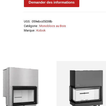
Demander des informations
-
Kobok
UGS :
059ebcd5038b
Catégorie :
Monoblocs au Bois
Marque :
Kobok