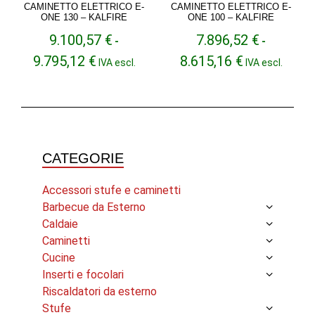
CAMINETTO ELETTRICO E-
CAMINETTO ELETTRICO E-
ONE 130 – KALFIRE
ONE 100 – KALFIRE
9.100,57
€
7.896,52
€
-
-
Fascia
Fascia
9.795,12
€
8.615,16
€
IVA escl.
IVA escl.
di
di
prezzo:
prezzo:
da
da
9.100,57 €
7.896,52 €
a
a
9.795,12 €
8.615,16 €
CATEGORIE
Accessori stufe e caminetti
Barbecue da Esterno
Caldaie
Caminetti
Cucine
Inserti e focolari
Riscaldatori da esterno
Stufe