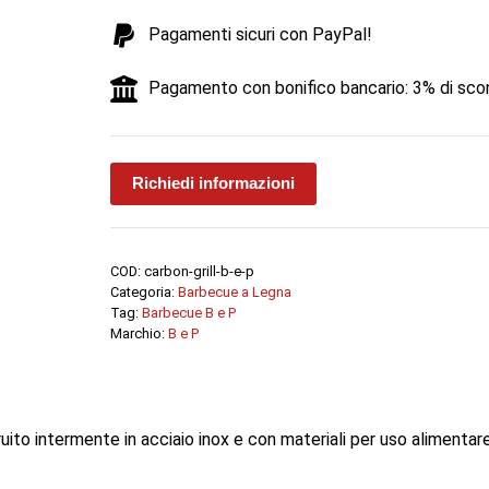
-
Pagamenti sicuri con PayPal!
B.
&
Pagamento con bonifico bancario: 3% di sco
P.
quantità
Richiedi informazioni
COD:
carbon-grill-b-e-p
Categoria:
Barbecue a Legna
Tag:
Barbecue B e P
Marchio:
B e P
to intermente in acciaio inox e con materiali per uso alimentare