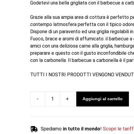
Godetevi una bella grigliata con il barbecue a c
Grazie alla sua ampia area di cottura è perfetto 
contempo latmosfera perfetta con il tipico odore
Dispone di un paravento ed una griglia regolabili i
Fuoco, brace e aromi di affumicato: il barbecue a
amici con una deliziosa carne alla griglia, hamburge
preparare e questo con il gusto inconfondibile che 
con la carbonella. Il barbecue a carbonella è il pa
TUTTI I NOSTRI PRODOTTI VENGONO VENDUTI
Aggiungi al carrello
Barbecue
a
carbonella
CARBON
Spediamo
in tutto il mondo
!
Scopri le tarif
GRILL