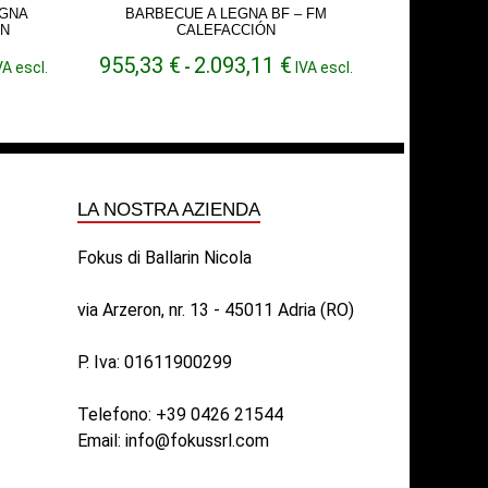
EGNA
BARBECUE A LEGNA BF – FM
ÓN
CALEFACCIÓN
ascia
Fascia
955,33
€
2.093,11
€
VA escl.
-
IVA escl.
di
rezzo:
prezzo:
a
da
.223,93 €
955,33 €
a
.331,68 €
2.093,11 €
LA NOSTRA AZIENDA
Fokus di Ballarin Nicola
via Arzeron, nr. 13 - 45011 Adria (RO)
P. Iva: 01611900299
Telefono:
+39 0426 21544
Email:
info@fokussrl.com