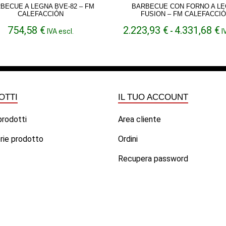
BECUE A LEGNA BVE-82 – FM
BARBECUE CON FORNO A L
CALEFACCIÓN
FUSION – FM CALEFACCI
F
754,58
€
2.223,93
€
4.331,68
€
IVA escl.
-
I
di
p
d
2
a
4
OTTI
IL TUO ACCOUNT
 prodotti
Area cliente
rie prodotto
Ordini
Recupera password