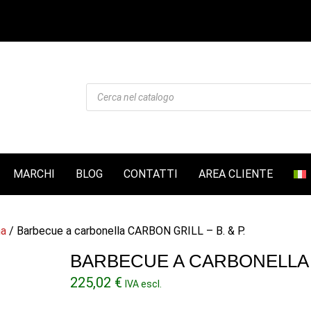
Products
search
MARCHI
BLOG
CONTATTI
AREA CLIENTE
na
/ Barbecue a carbonella CARBON GRILL – B. & P.
BARBECUE A CARBONELLA C
225,02
€
IVA escl.