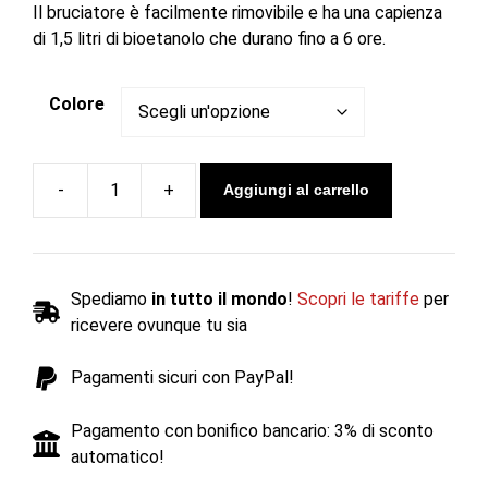
Il bruciatore è facilmente rimovibile e ha una capienza
di 1,5 litri di bioetanolo che durano fino a 6 ore.
Colore
Aggiungi al carrello
Caminetto
a
bioetanolo
VELLUM
Spediamo
in tutto il mondo
!
Scopri le tariffe
per
-
ricevere ovunque tu sia
Cocoon
Fires
Pagamenti sicuri con PayPal!
quantità
Pagamento con bonifico bancario: 3% di sconto
automatico!