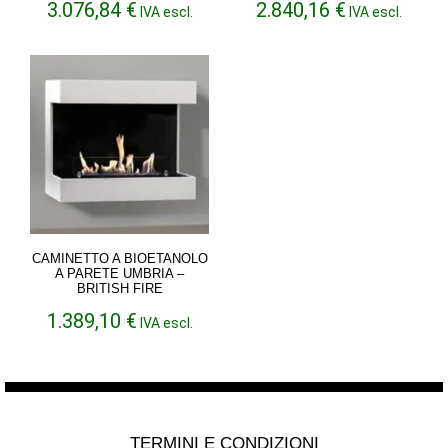
Fascia
Fascia
3.076,84
€
2.840,16
€
IVA escl.
IVA escl.
di
di
prezzo:
prezzo:
da
da
2.361,64 €
2.238,57 €
a
a
3.076,84 €
2.840,16 €
CAMINETTO A BIOETANOLO
A PARETE UMBRIA –
BRITISH FIRE
1.389,10
€
IVA escl.
TERMINI E CONDIZIONI