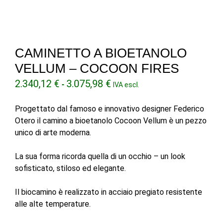
CAMINETTO A BIOETANOLO
VELLUM – COCOON FIRES
Fascia
2.340,12
€
3.075,98
€
-
IVA escl.
di
prezzo:
Progettato dal famoso e innovativo designer Federico
da
Otero il camino a bioetanolo Cocoon Vellum è un pezzo
2.340,12 €
unico di arte moderna.
a
3.075,98 €
La sua forma ricorda quella di un occhio – un look
sofisticato, stiloso ed elegante.
Il biocamino è realizzato in acciaio pregiato resistente
alle alte temperature.