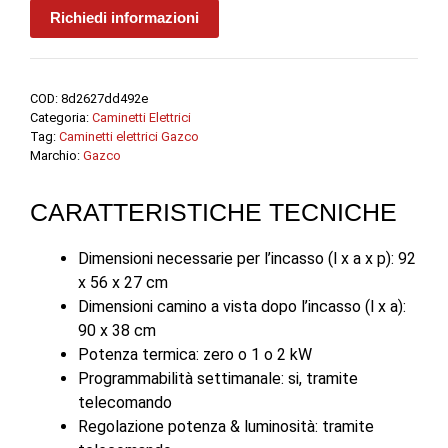
Richiedi informazioni
COD:
8d2627dd492e
Categoria:
Caminetti Elettrici
Tag:
Caminetti elettrici Gazco
Marchio:
Gazco
CARATTERISTICHE TECNICHE
Dimensioni necessarie per l’incasso (l x a x p): 92
x 56 x 27 cm
Dimensioni camino a vista dopo l’incasso (l x a):
90 x 38 cm
Potenza termica: zero o 1 o 2 kW
Programmabilità settimanale: si, tramite
telecomando
Regolazione potenza & luminosità: tramite