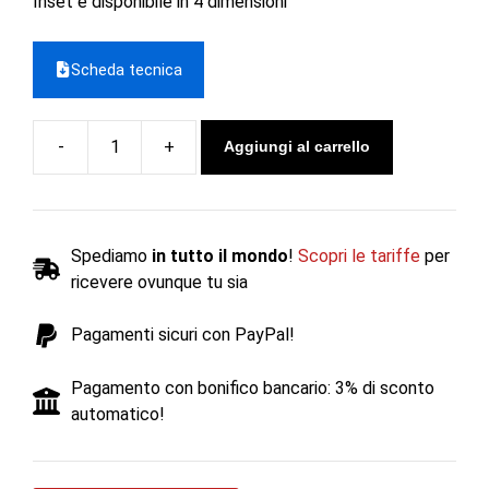
Inset è disponibile in 4 dimensioni
Scheda tecnica
Aggiungi al carrello
Caminetto
elettrico
SKOPE
INSET
Spediamo
in tutto il mondo
!
Scopri le tariffe
per
85
ricevere ovunque tu sia
R
-
Pagamenti sicuri con PayPal!
Gazco
quantità
Pagamento con bonifico bancario: 3% di sconto
automatico!