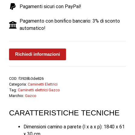
-
Pagamenti sicuri con PayPal!
Gazco
quantità
Pagamento con bonifico bancario: 3% di sconto
automatico!
Richiedi informazioni
COD:
f3928b3de826
Categoria:
Caminetti Elettrici
Tag:
Caminetti elettrici Gazco
Marchio:
Gazco
CARATTERISTICHE TECNICHE
Dimensioni camino a parete (l x a x p): 1840 x 61
x 30 cm