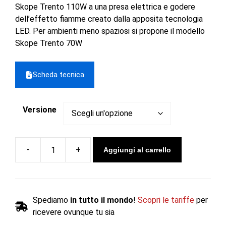
Skope Trento 110W a una presa elettrica e godere
dell’effetto fiamme creato dalla apposita tecnologia
LED. Per ambienti meno spaziosi si propone il modello
Skope Trento 70W
Scheda tecnica
Versione
Aggiungi al carrello
Caminetto
elettrico
SKOPE
TRENTO
Spediamo
in tutto il mondo
!
Scopri le tariffe
per
110
ricevere ovunque tu sia
W