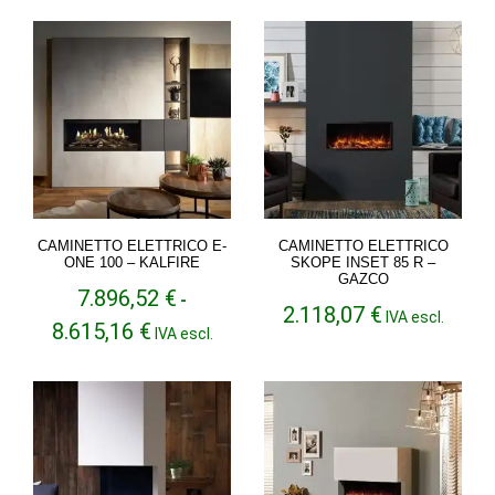
CAMINETTO ELETTRICO E-
CAMINETTO ELETTRICO
ONE 100 – KALFIRE
SKOPE INSET 85 R –
GAZCO
7.896,52
€
-
2.118,07
€
IVA escl.
Fascia
8.615,16
€
IVA escl.
di
prezzo:
da
7.896,52 €
a
8.615,16 €