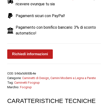
ricevere ovunque tu sia
CH
57
Pagamenti sicuri con PayPal!
G
c/vetro
Pagamento con bonifico bancario: 3% di sconto
17,5
automatico!
kW
-
Focgrup
quantità
Richiedi informazioni
COD:
b9da5d650b4e
Categorie:
Caminetti di Design
,
Camini Moderni a Legna a Parete
Tag:
Caminetti Focgrup
Marchio:
Focgrup
CARATTERISTICHE TECNICHE