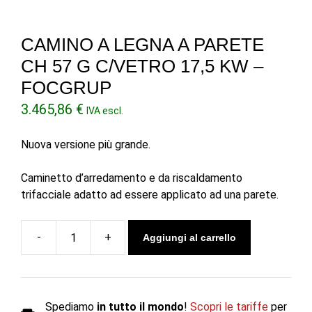
CAMINO A LEGNA A PARETE
CH 57 G C/VETRO 17,5 KW –
FOCGRUP
3.465,86
€
IVA escl.
Nuova versione più grande.
Caminetto d’arredamento e da riscaldamento
trifacciale adatto ad essere applicato ad una parete.
Aggiungi al carrello
Camino
a
legna
a
Spediamo
in tutto il mondo
!
Scopri le tariffe
per
parete