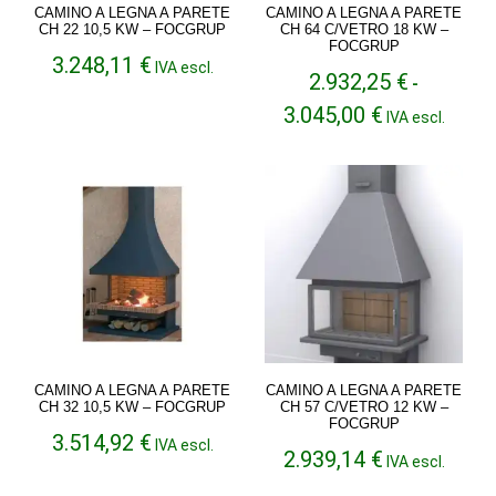
CAMINO A LEGNA A PARETE
CAMINO A LEGNA A PARETE
CH 22 10,5 KW – FOCGRUP
CH 64 C/VETRO 18 KW –
FOCGRUP
3.248,11
€
IVA escl.
2.932,25
€
-
Fascia
3.045,00
€
IVA escl.
di
prezzo:
da
2.932,25 €
a
3.045,00 €
CAMINO A LEGNA A PARETE
CAMINO A LEGNA A PARETE
CH 32 10,5 KW – FOCGRUP
CH 57 C/VETRO 12 KW –
FOCGRUP
3.514,92
€
IVA escl.
2.939,14
€
IVA escl.