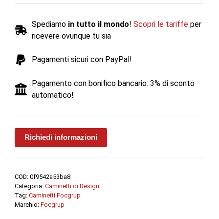
legna
angolare
Spediamo
in tutto il mondo
!
Scopri le tariffe
per
CH
ricevere ovunque tu sia
51
c/vetro
Pagamenti sicuri con PayPal!
12
kW
Pagamento con bonifico bancario: 3% di sconto
-
automatico!
Focgrup
quantità
Richiedi informazioni
COD:
0f9542a53ba8
Categoria:
Caminetti di Design
Tag:
Caminetti Focgrup
Marchio:
Focgrup