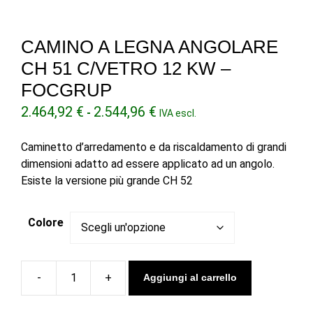
CAMINO A LEGNA ANGOLARE
CH 51 C/VETRO 12 KW –
FOCGRUP
Fascia
2.464,92
€
2.544,96
€
-
IVA escl.
di
prezzo:
Caminetto d’arredamento e da riscaldamento di grandi
da
dimensioni adatto ad essere applicato ad un angolo.
2.464,92 €
Esiste la versione più grande CH 52
a
2.544,96 €
Colore
Aggiungi al carrello
Camino
a