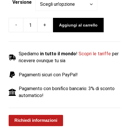
Versione
Aggiungi al carrello
Camino
a
legna
bifacciale
Spediamo
in tutto il mondo
!
Scopri le tariffe
per
d'appoggio
ricevere ovunque tu sia
DIAMANTINE
DF
Pagamenti sicuri con PayPal!
-
Bellido
Pagamento con bonifico bancario: 3% di sconto
quantità
automatico!
Richiedi informazioni