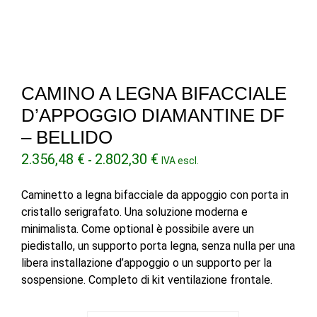
CAMINO A LEGNA BIFACCIALE
D’APPOGGIO DIAMANTINE DF
– BELLIDO
Fascia
2.356,48
€
2.802,30
€
-
IVA escl.
di
prezzo:
Caminetto a legna bifacciale da appoggio con porta in
da
cristallo serigrafato. Una soluzione moderna e
2.356,48 €
minimalista. Come optional è possibile avere un
a
piedistallo, un supporto porta legna, senza nulla per una
2.802,30 €
libera installazione d’appoggio o un supporto per la
sospensione. Completo di kit ventilazione frontale.