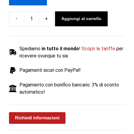
Aggiungi al carrello
Camino
a
legna
DROP
Spediamo
in tutto il mondo
!
Scopri le tariffe
per
10
ricevere ovunque tu sia
kW
-
Pagamenti sicuri con PayPal!
Rocal
quantità
Pagamento con bonifico bancario: 3% di sconto
automatico!
Richiedi informazioni