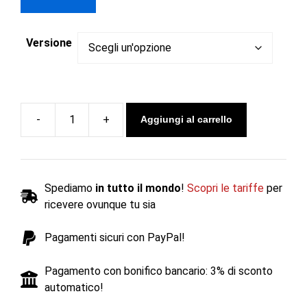
Versione
Aggiungi al carrello
Stufa
a
gas
LOFT
Spediamo
in tutto il mondo
!
Scopri le tariffe
per
-
ricevere ovunque tu sia
Gazco
quantità
Pagamenti sicuri con PayPal!
Pagamento con bonifico bancario: 3% di sconto
automatico!