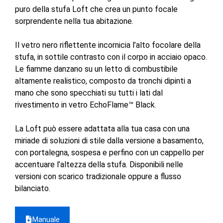
da
puro della stufa Loft che crea un punto focale
3.652,62 €
sorprendente nella tua abitazione.
a
4.198,28 €
Il vetro nero riflettente incornicia l’alto focolare della
stufa, in sottile contrasto con il corpo in acciaio opaco.
Le fiamme danzano su un letto di combustibile
altamente realistico, composto da tronchi dipinti a
mano che sono specchiati su tutti i lati dal
rivestimento in vetro EchoFlame™ Black.
La Loft può essere adattata alla tua casa con una
miriade di soluzioni di stile dalla versione a basamento,
con portalegna, sospesa e perfino con un cappello per
accentuare l’altezza della stufa. Disponibili nelle
versioni con scarico tradizionale oppure a flusso
bilanciato.
Manuale