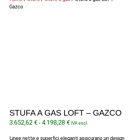
Gazco
STUFA A GAS LOFT – GAZCO
Fascia
3.652,62
€
4.198,28
€
-
IVA escl.
di
prezzo:
Linee nette e superfici eleganti assicurano un design