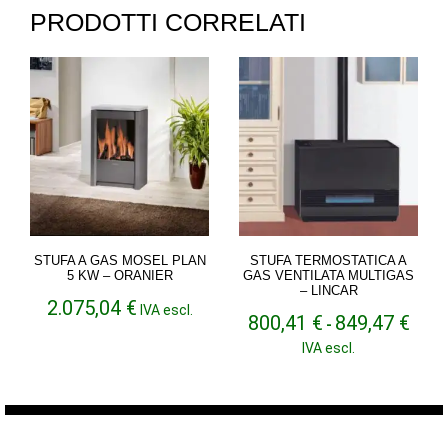
PRODOTTI CORRELATI
STUFA A GAS MOSEL PLAN
STUFA TERMOSTATICA A
5 KW – ORANIER
GAS VENTILATA MULTIGAS
– LINCAR
2.075,04
€
IVA escl.
Fasci
800,41
€
849,47
€
-
di
IVA escl.
prezz
da
800,4
a
849,4