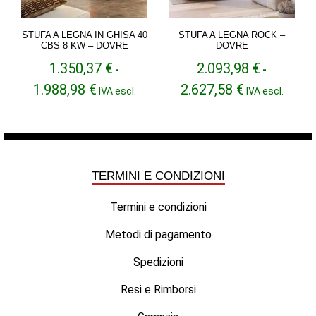
STUFA A LEGNA IN GHISA 40
STUFA A LEGNA ROCK –
CBS 8 KW – DOVRE
DOVRE
1.350,37
€
2.093,98
€
-
-
Fascia
Fascia
1.988,98
€
2.627,58
€
IVA escl.
IVA escl.
di
di
prezzo:
prezzo:
da
da
1.350,37 €
2.093,98 €
a
a
1.988,98 €
2.627,58 €
TERMINI E CONDIZIONI
Termini e condizioni
Metodi di pagamento
Spedizioni
Resi e Rimborsi