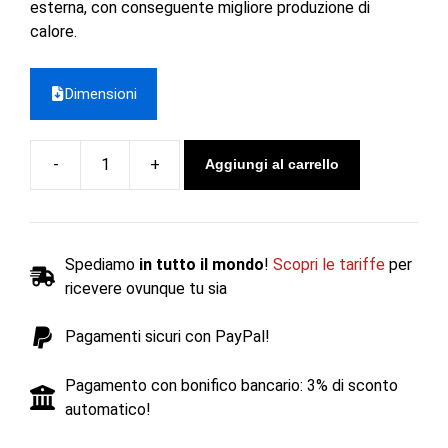
esterna, con conseguente migliore produzione di
calore.
Dimensioni
Aggiungi al carrello
Stufa
a
legna
in
Spediamo
in tutto il mondo
!
Scopri le tariffe
per
ghisa
ricevere ovunque tu sia
SAGA
301
Pagamenti sicuri con PayPal!
10
kW
Pagamento con bonifico bancario: 3% di sconto
-
automatico!
Dovre
quantità