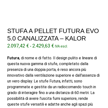
STUFA A PELLET FUTURA EVO
5.0 CANALIZZATA – KALOR
Fascia
2.097,42
€
2.429,63
€
-
IVA escl.
di
prezzo:
Futura
, di nome e di fatto. Il design pulito e lineare di
da
questa nuova gamma di stufe, completato dalla
2.097,42 €
presenza di una doppia porta, è reso ancora più
a
innovativo dalla ventilazione superiore e dall’assenza di
2.429,63 €
un vero display. Le stufe Futura, infatti, sono
programmate e gestite da un radiocomando touch in
grado di interagire fino a una distanza di 60 metri. La
possibilità di avere l’uscita fumi superiore, rende
queste stufe versatili e adatte anche agli spazi più