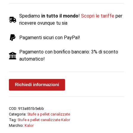
pellet
FUTURA
Spediamo
in tutto il mondo
!
Scopri le tariffe
per
EVO
ricevere ovunque tu sia
5.0
canalizzata
Pagamenti sicuri con PayPal!
-
Kalor
Pagamento con bonifico bancario: 3% di sconto
quantità
automatico!
Richiedi informazioni
COD:
913a851b5ebb
Categoria:
Stufe a pellet canalizzate
Tag:
Stufe a pellet canalizzate Kalor
Marchio:
Kalor