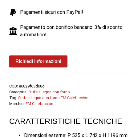
kW
Pagamenti sicuri con PayPal!
-
FM
Pagamento con bonifico bancario: 3% di sconto
Calefacción
automatico!
quantità
Richiedi informazioni
COD:
e6829f63d08d
Categoria:
Stufe a legna con forno
Tag:
Stufe a legna con forno FM Calefacción
Marchio:
FM Calefacción
CARATTERISTICHE TECNICHE
Dimensioni esterne: P 525 x L 742 x H 1196 mm