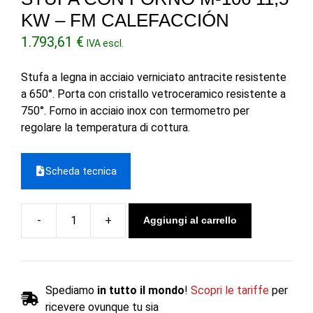
KW – FM CALEFACCIÓN
1.793,61
€
IVA escl.
Stufa a legna in acciaio verniciato antracite resistente
a 650°. Porta con cristallo vetroceramico resistente a
750°. Forno in acciaio inox con termometro per
regolare la temperatura di cottura.
Scheda tecnica
Aggiungi al carrello
Stufa
con
forno
M-
Spediamo
in tutto il mondo
!
Scopri le tariffe
per
106
ricevere ovunque tu sia
11,5