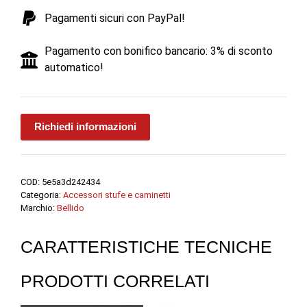
-
Pagamenti sicuri con PayPal!
Bellido
quantità
Pagamento con bonifico bancario: 3% di sconto
automatico!
Richiedi informazioni
COD:
5e5a3d242434
Categoria:
Accessori stufe e caminetti
Marchio:
Bellido
CARATTERISTICHE TECNICHE
PRODOTTI CORRELATI