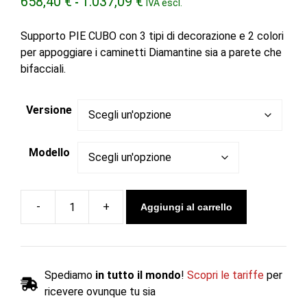
658,40
€
1.037,09
€
-
IVA escl.
di
prezzo:
Supporto PIE CUBO con 3 tipi di decorazione e 2 colori
da
per appoggiare i caminetti Diamantine sia a parete che
658,40 €
bifacciali.
a
1.037,09 €
Versione
Modello
Aggiungi al carrello
Supporto
PIE
CUBO
DECORATION
Spediamo
in tutto il mondo
!
Scopri le tariffe
per
per
ricevere ovunque tu sia
Diamantine