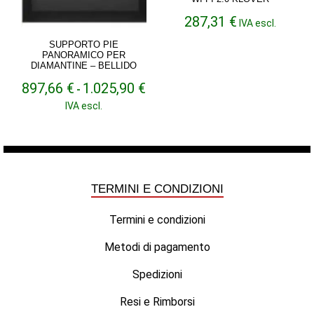
287,31
€
IVA escl.
SUPPORTO PIE
PANORAMICO PER
DIAMANTINE – BELLIDO
Fascia
897,66
€
1.025,90
€
-
di
IVA escl.
prezzo:
da
897,66 €
a
1.025,90 €
TERMINI E CONDIZIONI
Termini e condizioni
Metodi di pagamento
Spedizioni
Resi e Rimborsi