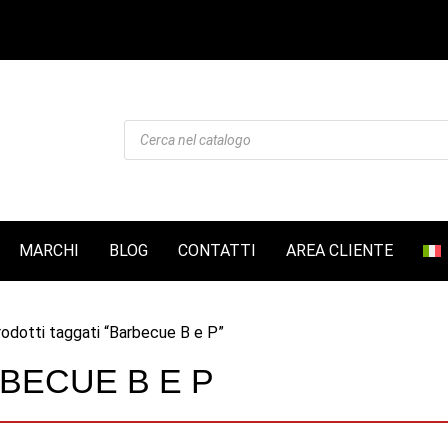
Products
search
MARCHI
BLOG
CONTATTI
AREA CLIENTE
odotti taggati “Barbecue B e P”
BECUE B E P