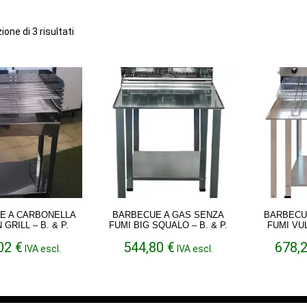
Ordina
ione di 3 risultati
in
base
al
più
recente
E A CARBONELLA
BARBECUE A GAS SENZA
BARBECU
GRILL – B. & P.
FUMI BIG SQUALO – B. & P.
FUMI VUL
,02
€
544,80
€
678,
IVA escl.
IVA escl.