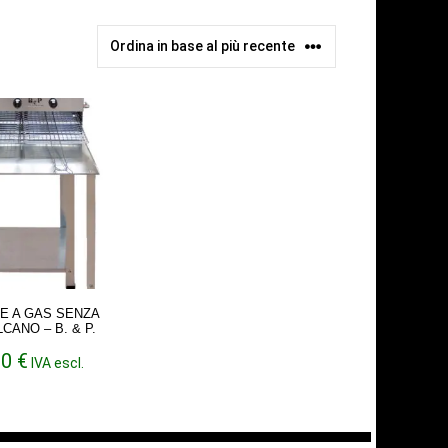
E A GAS SENZA
CANO – B. & P.
20
€
IVA escl.