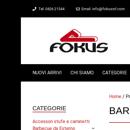
Vai
Tel: 0426 21544
Email: info@fokussrl.com
al
contenuto
NUOVI ARRIVI
CHI SIAMO
CATEGORIE
Home
/ Pr
CATEGORIE
BAR
Accessori stufe e caminetti
Barbecue da Esterno