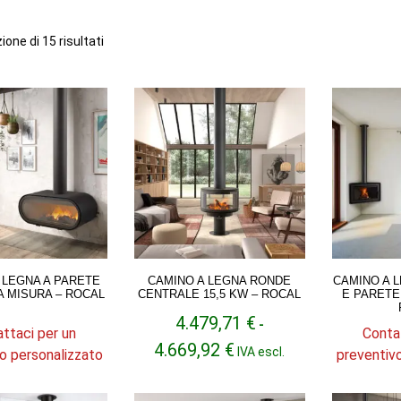
Ordina
ione di 15 risultati
in
base
al
più
recente
 LEGNA A PARETE
CAMINO A LEGNA RONDE
CAMINO A 
 A MISURA – ROCAL
CENTRALE 15,5 KW – ROCAL
E PARETE
4.479,71
€
-
ttaci per un
Conta
Fascia
4.669,92
€
IVA escl.
o personalizzato
preventiv
di
prezzo:
da