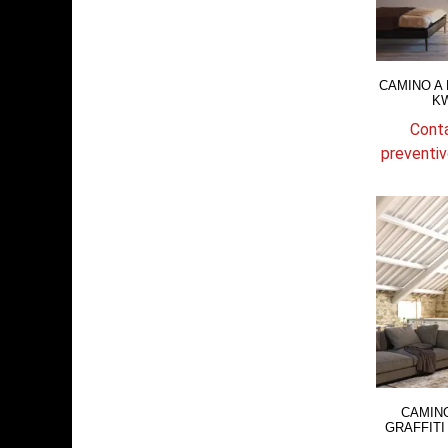
CAMINO A
KW
Conta
preventiv
CAMINO
GRAFFITI