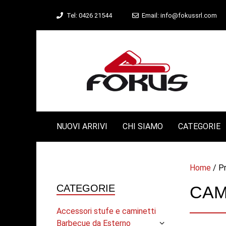
Vai
Tel: 0426 21544
Email: info@fokussrl.com
al
contenuto
NUOVI ARRIVI
CHI SIAMO
CATEGORIE
Home
/ Pr
CATEGORIE
CAM
Accessori stufe e caminetti
Barbecue da Esterno