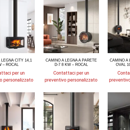
4.479,71 €
a
4.669,92 €
 LEGNA CITY 14,1
CAMINO A LEGNA A PARETE
CAMINO A 
 – ROCAL
D-7 8 KW – ROCAL
OVAL 1
ttaci per un
Contattaci per un
Conta
o personalizzato
preventivo personalizzato
preventiv