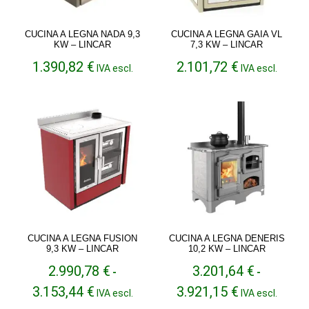
CUCINA A LEGNA NADA 9,3
CUCINA A LEGNA GAIA VL
KW – LINCAR
7,3 KW – LINCAR
1.390,82
€
2.101,72
€
IVA escl.
IVA escl.
CUCINA A LEGNA FUSION
CUCINA A LEGNA DENERIS
9,3 KW – LINCAR
10,2 KW – LINCAR
2.990,78
€
3.201,64
€
-
-
Fascia
Fascia
3.153,44
€
3.921,15
€
IVA escl.
IVA escl.
di
di