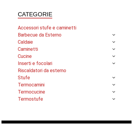
prezzo:
prezzo:
da
da
CATEGORIE
2.990,78 €
3.201,64 €
a
a
3.153,44 €
3.921,15 €
Accessori stufe e caminetti
Barbecue da Esterno
Caldaie
Caminetti
Cucine
Inserti e focolari
Riscaldatori da esterno
Stufe
Termocamini
Termocucine
Termostufe