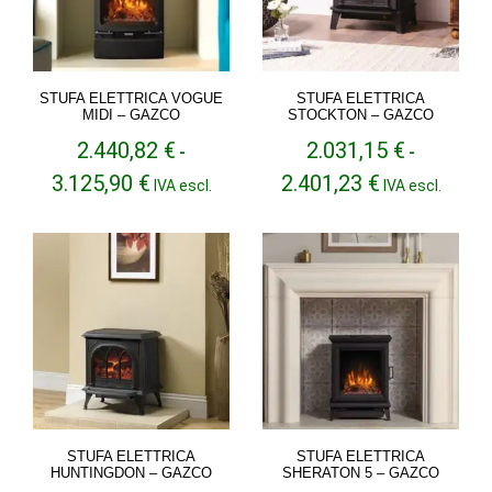
STUFA ELETTRICA VOGUE
STUFA ELETTRICA
MIDI – GAZCO
STOCKTON – GAZCO
2.440,82
€
2.031,15
€
-
-
Fascia
Fascia
3.125,90
€
2.401,23
€
IVA escl.
IVA escl.
di
di
prezzo:
prezzo:
da
da
2.440,82 €
2.031,15 €
a
a
3.125,90 €
2.401,23 €
STUFA ELETTRICA
STUFA ELETTRICA
HUNTINGDON – GAZCO
SHERATON 5 – GAZCO