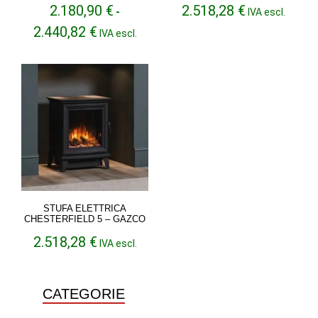
2.180,90
€
2.518,28
€
-
IVA escl.
Fascia
2.440,82
€
IVA escl.
di
prezzo:
da
2.180,90 €
a
2.440,82 €
STUFA ELETTRICA
CHESTERFIELD 5 – GAZCO
2.518,28
€
IVA escl.
CATEGORIE