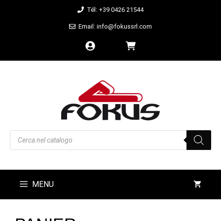
Aller
Tél: +39 0426 21544
au
Email: info@fokussrl.com
contenu
Recherche
de
produits
MENU