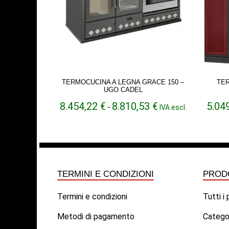
TERMOCUCINA A LEGNA GRACE 150 –
TER
UGO CADEL
Fascia
8.454,22
€
8.810,53
€
5.04
-
IVA escl.
di
prezzo:
da
8.454,22 €
a
8.810,53 €
TERMINI E CONDIZIONI
PROD
Termini e condizioni
Tutti i
Metodi di pagamento
Catego