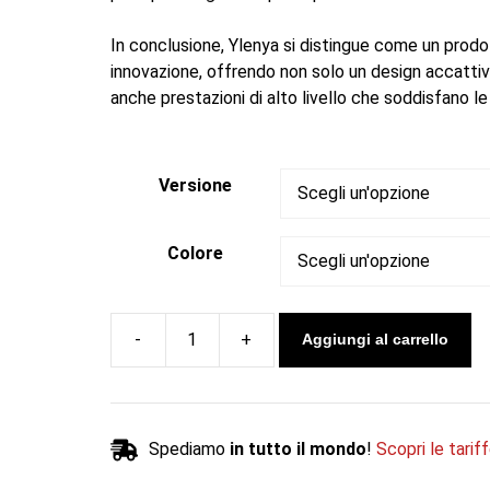
In conclusione, Ylenya si distingue come un prod
innovazione, offrendo non solo un design accattiv
anche prestazioni di alto livello che soddisfano l
Versione
Colore
Aggiungi al carrello
Termocucina
a
legna
YLENYA
Spediamo
in tutto il mondo
!
Scopri le tarif
-
Magikal