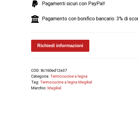
Pagamenti sicuri con PayPal!
quantità
Pagamento con bonifico bancario: 3% di sco
Richiedi informazioni
COD:
8c160ed12e37
Categoria:
Termocucine a legna
Tag:
Termocucine a legna Magikal
Marchio:
Magikal