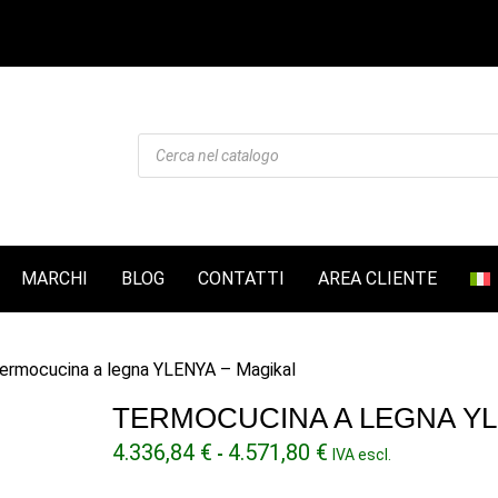
Products
search
MARCHI
BLOG
CONTATTI
AREA CLIENTE
ermocucina a legna YLENYA – Magikal
TERMOCUCINA A LEGNA YL
Fascia
4.336,84
€
4.571,80
€
-
IVA escl.
di