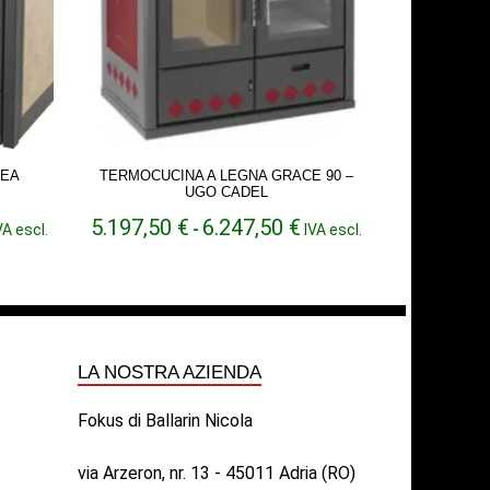
TEA
TERMOCUCINA A LEGNA GRACE 90 –
UGO CADEL
ascia
Fascia
5.197,50
€
6.247,50
€
VA escl.
-
IVA escl.
di
rezzo:
prezzo:
a
da
.438,57 €
5.197,50 €
a
.715,70 €
6.247,50 €
LA NOSTRA AZIENDA
Fokus di Ballarin Nicola
via Arzeron, nr. 13 - 45011 Adria (RO)