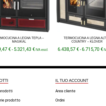
MOCUCINA A LEGNA TEPLA –
TERMOCUCINA A LEGNA AL
MAGIKAL
COUNTRY – KLOVER
Fascia
F
9,47
€
5.321,43
€
6.438,57
€
6.715,70
€
-
IVA escl.
-
I
di
di
prezzo:
p
da
d
5.049,47 €
6
a
a
5.321,43 €
6
OTTI
IL TUO ACCOUNT
 prodotti
Area cliente
rie prodotto
Ordini