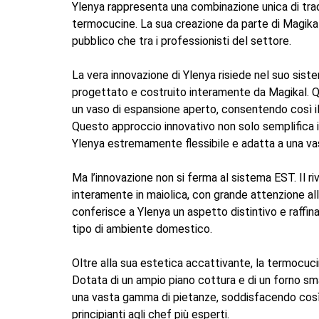
prezzo:
Ylenya rappresenta una combinazione unica di trad
da
termocucine. La sua creazione da parte di Magikal
4.336,84 €
pubblico che tra i professionisti del settore.
a
4.571,80 €
La vera innovazione di Ylenya risiede nel suo siste
progettato e costruito interamente da Magikal. Qu
un vaso di espansione aperto, consentendo così il
Questo approccio innovativo non solo semplifica i
Ylenya estremamente flessibile e adatta a una va
Ma l’innovazione non si ferma al sistema EST. Il r
interamente in maiolica, con grande attenzione all
conferisce a Ylenya un aspetto distintivo e raffi
tipo di ambiente domestico.
Oltre alla sua estetica accattivante, la termocuci
Dotata di un ampio piano cottura e di un forno smal
una vasta gamma di pietanze, soddisfacendo così l
principianti agli chef più esperti.