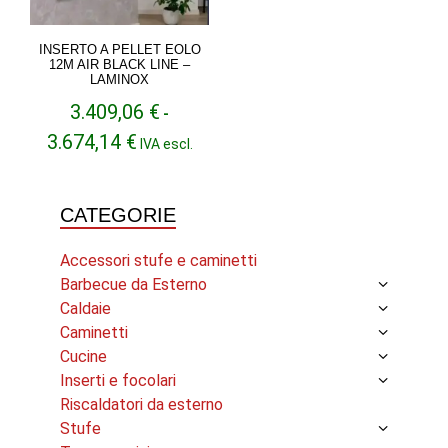
INSERTO A PELLET EOLO
12M AIR BLACK LINE –
LAMINOX
3.409,06
€
-
Fascia
3.674,14
€
IVA escl.
di
prezzo:
da
CATEGORIE
3.409,06 €
a
3.674,14 €
Accessori stufe e caminetti
Barbecue da Esterno
Caldaie
Caminetti
Cucine
Inserti e focolari
Riscaldatori da esterno
Stufe